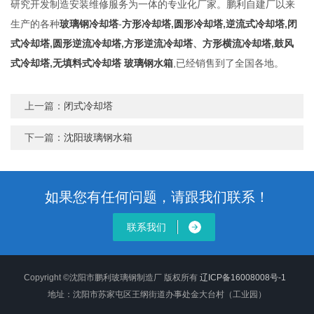
研究开发制造安装维修服务为一体的专业化厂家。鹏利自建厂以来
生产的各种
玻璃钢冷却塔
-
方形冷却塔
,
圆形冷却塔
,
逆流式冷却塔
,
闭
式冷却塔
,
圆形逆流冷却塔
,
方形逆流冷却塔
、
方形横流冷却塔
,
鼓风
式冷却塔
,
无填料式冷却塔
玻璃钢水箱
,已经销售到了全国各地。
上一篇：
闭式冷却塔
下一篇：
沈阳玻璃钢水箱
如果您有任何问题，请跟我们联系！
联系我们
Copyright ©沈阳市鹏利玻璃钢制造厂 版权所有
辽ICP备16008008号-1
地址：沈阳市苏家屯区王纲街道办事处金大台村（工业园）