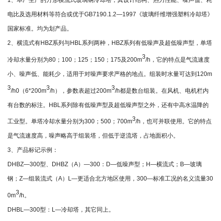
1、本厂生产的方形横流式玻璃钢冷却塔，其设计结构、热力性能、噪声值、耗
电比及选用材料等符合或优于GB7190.1.2—1997《玻璃纤维增强塑料冷却塔》
国家标准。均为划产品。
2、横流式有HBZ系列与HBL系列两种，HBZ系列有低噪声及超低噪声型，单塔
3
冷却水量分别为80；100；125；150；175及200m
/h，它的特点是气流速度
小、噪声低、能耗少，适用于对噪声要求严格的地点。组装时水量可达到120m
3
3
3
/h0（6*200m
/h），参数表超过200m
/h都是数台组装。在风机、电机栏内
有台数的标注。HBL系列除有低噪声型及超低噪声型之外，还有中高水温降的
3
工业型。单塔冷却水量分别为300；500；700m
/h，也可并联使用。它的特点
是气流速度高，噪声略高于组装塔，但低于逆流塔，占地面积小。
3、产品标记示例：
DHBZ—300型、DHBZ（A）—300：D—低噪声型；H—横流式；B—玻璃
钢；Z—组装流式（A）L—更适合北方地区使用，300—标准工况的名义流量30
3
0m
/h。
DHBL—300型：L—冷却塔，其它同上。