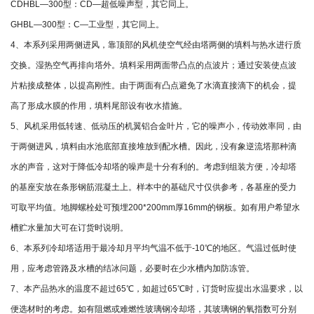
CDHBL—300型：CD—超低噪声型，其它同上。
GHBL—300型：C—工业型，其它同上。
4、本系列采用两侧进风，靠顶部的风机使空气经由塔两侧的填料与热水进行质
交换。湿热空气再排向塔外。填料采用两面带凸点的点波片；通过安装使点波
片粘接成整体，以提高刚性。由于两面有凸点避免了水滴直接滴下的机会，提
高了形成水膜的作用，填料尾部设有收水措施。
5、风机采用低转速、低动压的机翼铝合金叶片，它的噪声小，传动效率同，由
于两侧进风，填料由水池底部直接堆放到配水槽。因此，没有象逆流塔那种滴
水的声音，这对于降低冷却塔的噪声是十分有利的。考虑到组装方便，冷却塔
的基座安放在条形钢筋混凝土上。样本中的基础尺寸仅供参考，各基座的受力
可取平均值。地脚螺栓处可预埋200*200mm厚16mm的钢板。如有用户希望水
槽贮水量加大可在订货时说明。
6、本系列冷却塔适用于最冷却月平均气温不低于-10℃的地区。气温过低时使
用，应考虑管路及水槽的结冰问题，必要时在少水槽内加防冻管。
7、本产品热水的温度不超过65℃，如超过65℃时，订货时应提出水温要求，以
便选材时的考虑。如有阻燃或难燃性玻璃钢冷却塔，其玻璃钢的氧指数可分别